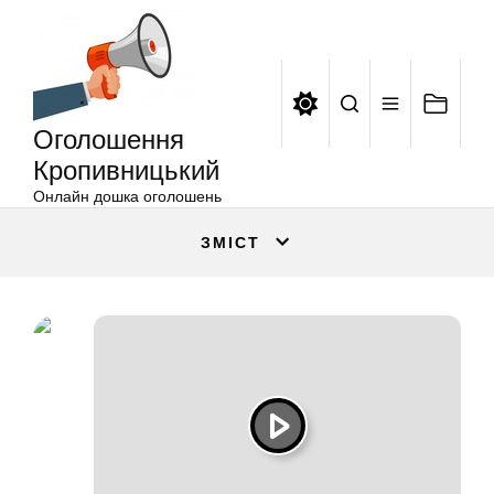
Оголошення
Перейти
Кропивницький
до
вмісту
Оголошення
Кропивницький
Онлайн дошка оголошень
ЗМІСТ