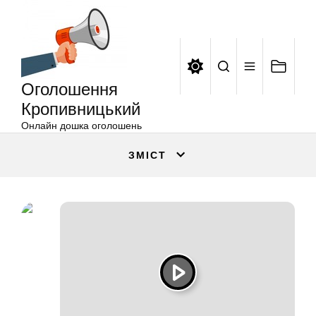
Оголошення
Перейти
Кропивницький
до
вмісту
Оголошення
Кропивницький
Онлайн дошка оголошень
ЗМІСТ