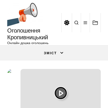
Оголошення
Перейти
Кропивницький
до
вмісту
Оголошення
Кропивницький
Онлайн дошка оголошень
ЗМІСТ