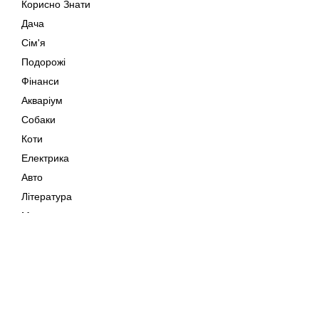
Корисно Знати
Дача
Сім'я
Подорожі
Фінанси
Акваріум
Собаки
Коти
Електрика
Авто
Література
Музика
Дозвілля
Кіно
Мапа сайту
Своїми Руками
Тварини
Авторське право © 202
Поради