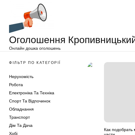
Оголошення
Перейти
Кропивницький
до
вмісту
Оголошення Кропивницьки
Онлайн дошка оголошень
ФІЛЬТР ПО КАТЕГОРІЇ
Нерухомість
Робота
Електроніка Та Техніка
Спорт Та Відпочинок
Обладнання
Транспорт
Дім Та Дача
Как подобрать 
Хобі
части