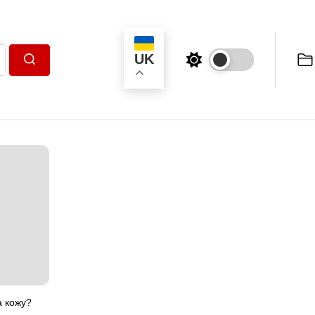
UK
Пошук
а кожу?