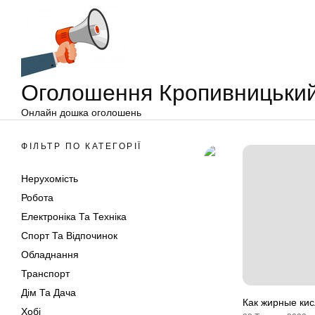
Оголошення
Перейти
Кропивницький
до
вмісту
Оголошення Кропивницьки
Онлайн дошка оголошень
ФІЛЬТР ПО КАТЕГОРІЇ
Нерухомість
Робота
Електроніка Та Техніка
Спорт Та Відпочинок
Обладнання
Транспорт
Дім Та Дача
Как жирные кис
Хобі