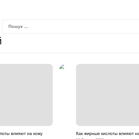
й
лоты влияют на кожу
Как жирные кислоты влияют н