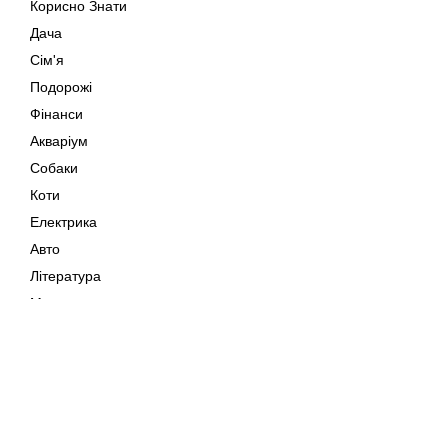
Корисно Знати
Дача
Сім'я
Подорожі
Фінанси
Акваріум
Собаки
Коти
Електрика
Авто
Література
Музика
Дозвілля
Кіно
Мапа сайту
Своїми Руками
Тварини
Авторське право © 202
Поради