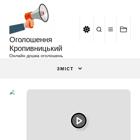
Оголошення
Перейти
Кропивницький
до
вмісту
Оголошення
Кропивницький
Онлайн дошка оголошень
ЗМІСТ