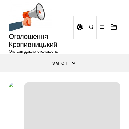
Оголошення
Перейти
Кропивницький
до
вмісту
Оголошення
Кропивницький
Онлайн дошка оголошень
ЗМІСТ