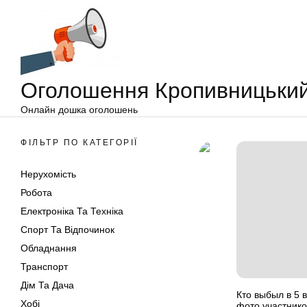
Оголошення
Перейти
Кропивницький
до
вмісту
Оголошення Кропивницьки
Онлайн дошка оголошень
ФІЛЬТР ПО КАТЕГОРІЇ
Нерухомість
Робота
Електроніка Та Техніка
Спорт Та Відпочинок
Обладнання
Транспорт
Дім Та Дача
Кто выбыл в 5 
Хобі
фото участнико