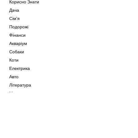
Корисно Знати
Дача
Сім'я
Подорожі
Фінанси
Акваріум
Собаки
Коти
Електрика
Авто
Література
Музика
Дозвілля
Кіно
Мапа сайту
Своїми Руками
Тварини
Авторське право © 202
Поради