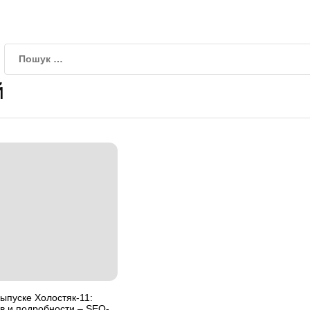
й
выпуске Холостяк-11:
в и подробности – SEO-