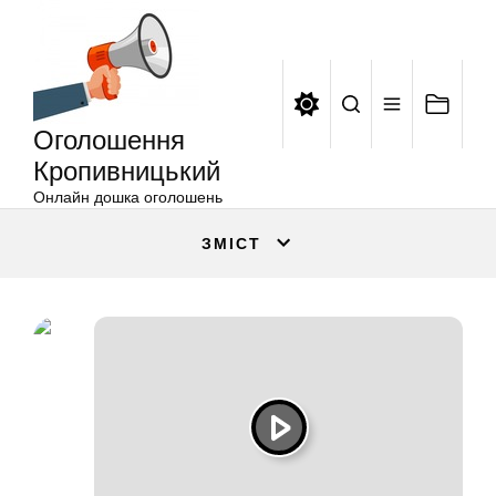
Оголошення
Перейти
Кропивницький
до
вмісту
Оголошення
Кропивницький
Онлайн дошка оголошень
ЗМІСТ