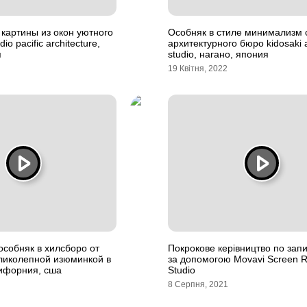
картины из окон уютного
Особняк в стиле минимализм 
dio pacific architecture,
архитектурного бюро kidosaki a
я
studio, нагано, япония
19 Квітня, 2022
собняк в хилсборо от
Покрокове керівництво по зап
еликолепной изюминкой в
за допомогою Movavi Screen R
лифорния, сша
Studio
8 Серпня, 2021