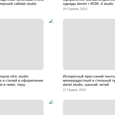
терской cafelab studio
одежды denim r #038; d studio
29 Серпня, 2023
ров citric studio:
Интересный ярко-синий пентх
а и стилей в оформлении
жизнерадостный и стильный п
at в лиме, перу
dariel studio, шанхай, китай
21 Грудня, 2022