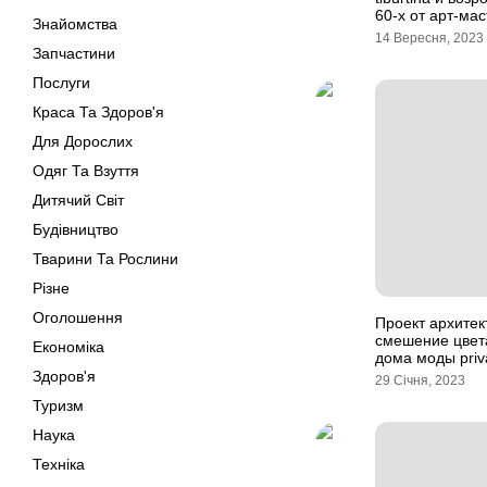
60-х от арт-мас
Знайомства
14 Вересня, 2023
Запчастини
Послуги
Краса Та Здоров'я
Для Дорослих
Одяг Та Взуття
Дитячий Світ
Будівництво
Тварини Та Рослини
Різне
Оголошення
Проект архитекто
смешение цвет
Економіка
дома моды priv
Здоров'я
29 Січня, 2023
Туризм
Наука
Техніка