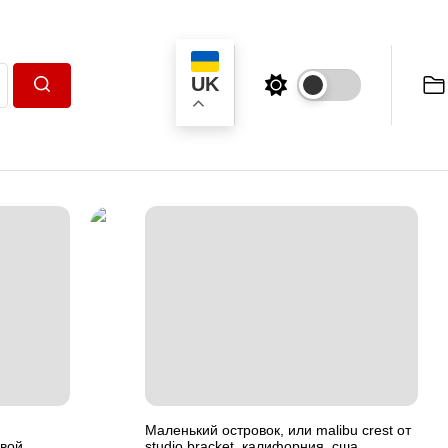
UK
Пошук
Маленький островок, или malibu crest от
вой
studio bracket, калифорния, сша