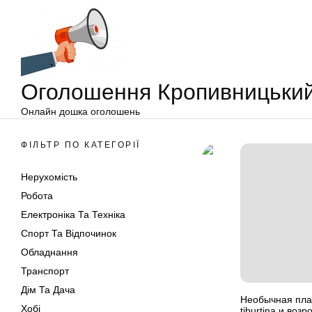
Оголошення
Перейти
Кропивницький
до
вмісту
Оголошення Кропивницьки
Онлайн дошка оголошень
ФІЛЬТР ПО КАТЕГОРІЇ
Нерухомість
Робота
Електроніка Та Техніка
Спорт Та Відпочинок
Обладнання
Транспорт
Дім Та Дача
Необычная пла
Хобі
tiburtina и воз