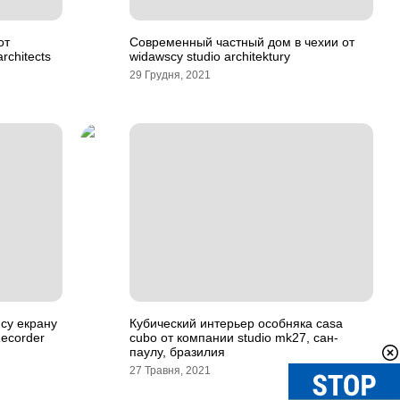
от
Современный частный дом в чехии от
rchitects
widawscy studio architektury
29 Грудня, 2021
ису екрану
Кубический интерьер особняка casa
ecorder
cubo от компании studio mk27, сан-
паулу, бразилия
27 Травня, 2021