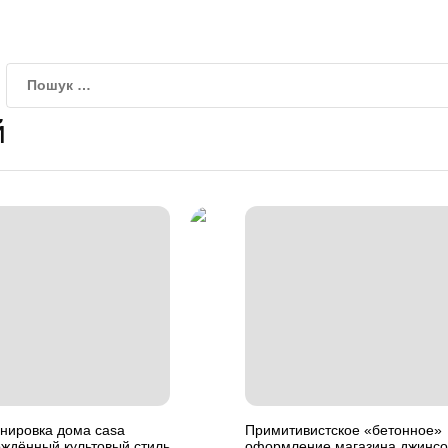
й
нировка дома casa
Примитивистское «бетонное»
рождённый культовый стиль
оформление магазина джинсо