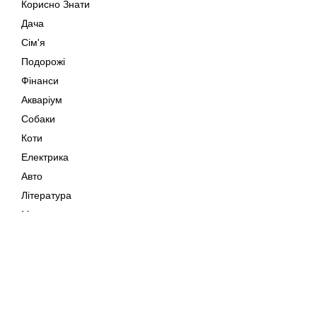
Корисно Знати
Дача
Сім'я
Подорожі
Фінанси
Акваріум
Собаки
Коти
Електрика
Авто
Література
Музика
Дозвілля
Кіно
Мапа сайту
Своїми Руками
Тварини
Авторське право © 202
Поради