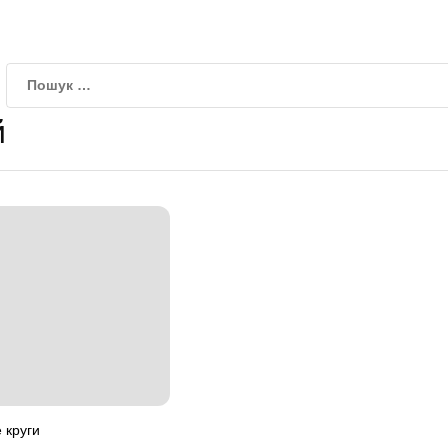
й
 круги