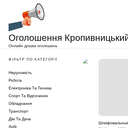
Оголошення
Перейти
Кропивницький
до
вмісту
Оголошення Кропивницьки
Онлайн дошка оголошень
ФІЛЬТР ПО КАТЕГОРІЇ
Нерухомість
Робота
Електроніка Та Техніка
Спорт Та Відпочинок
Обладнання
Транспорт
Дім Та Дача
Шлифовальные
Хобі