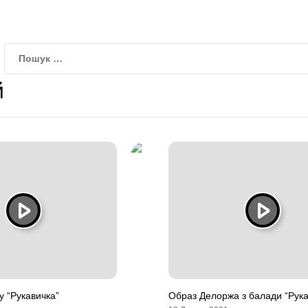
й
у “Рукавичка”
Образ Делоржа з балади “Рука