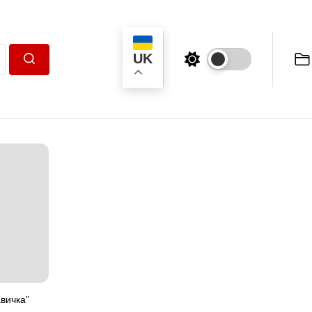
UK
Пошук
вичка”