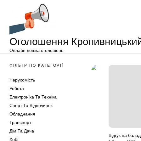
Оголошення
Перейти
Кропивницький
до
вмісту
Оголошення Кропивницьки
Онлайн дошка оголошень
ФІЛЬТР ПО КАТЕГОРІЇ
Нерухомість
Робота
Електроніка Та Техніка
Спорт Та Відпочинок
Обладнання
Транспорт
Дім Та Дача
Відгук на балад
Хобі