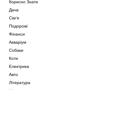
Корисно Знати
Дача
Сім'я
Подорожі
Фінанси
Акваріум
Собаки
Коти
Електрика
Авто
Література
Музика
Дозвілля
Кіно
Мапа сайту
Своїми Руками
Тварини
Авторське право © 202
Поради