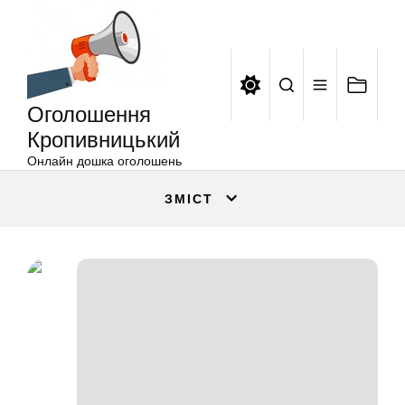
Оголошення
Перейти
Кропивницький
до
вмісту
Оголошення
Кропивницький
Онлайн дошка оголошень
ЗМІСТ