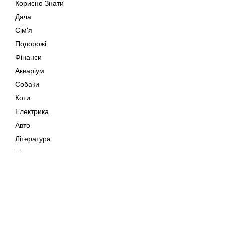
Корисно Знати
Дача
Сім'я
Подорожі
Фінанси
Акваріум
Собаки
Коти
Електрика
Авто
Література
Музика
Дозвілля
Кіно
Мапа сайту
Своїми Руками
Тварини
Авторське право © 202
Поради