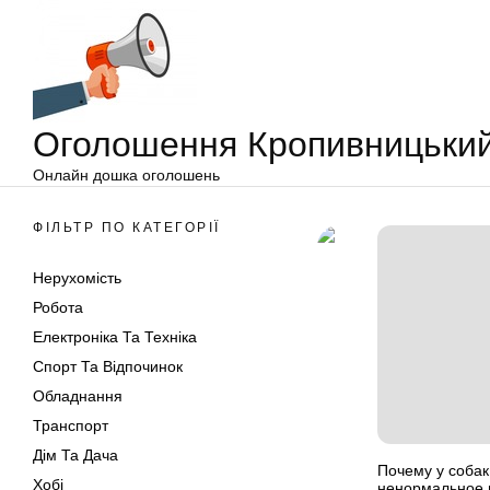
Оголошення
Перейти
Кропивницький
до
вмісту
Оголошення Кропивницьки
Онлайн дошка оголошень
ФІЛЬТР ПО КАТЕГОРІЇ
Нерухомість
Робота
Електроніка Та Техніка
Спорт Та Відпочинок
Обладнання
Транспорт
Дім Та Дача
Почему у собак
Хобі
ненормальное 