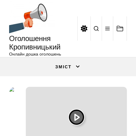
Оголошення
Перейти
Кропивницький
до
вмісту
Оголошення
Кропивницький
Онлайн дошка оголошень
ЗМІСТ