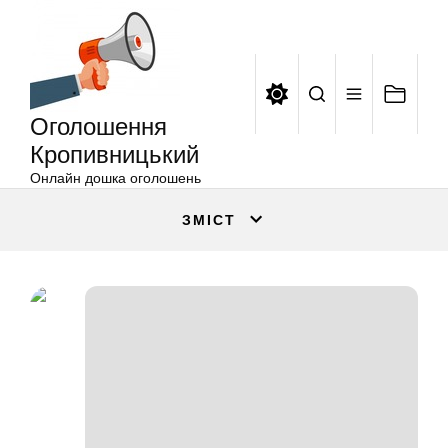
Оголошення
Перейти
Кропивницький
до
вмісту
Оголошення
Кропивницький
Онлайн дошка оголошень
ЗМІСТ