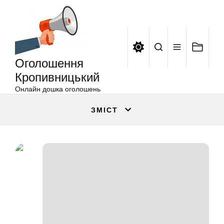
Оголошення
Перейти
Кропивницький
до
вмісту
Оголошення
Кропивницький
Онлайн дошка оголошень
ЗМІСТ