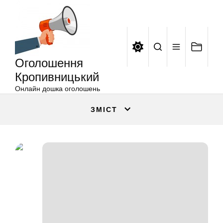
Оголошення
Перейти
Кропивницький
до
вмісту
Оголошення
Кропивницький
Онлайн дошка оголошень
ЗМІСТ