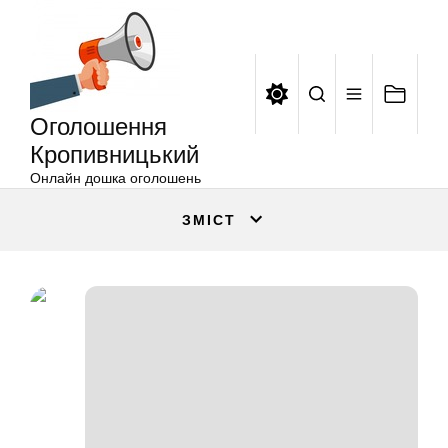
Оголошення
Перейти
Кропивницький
до
вмісту
Оголошення
Кропивницький
Онлайн дошка оголошень
ЗМІСТ