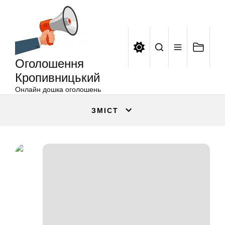
Оголошення
Перейти
Кропивницький
до
вмісту
Оголошення
Кропивницький
Онлайн дошка оголошень
ЗМІСТ