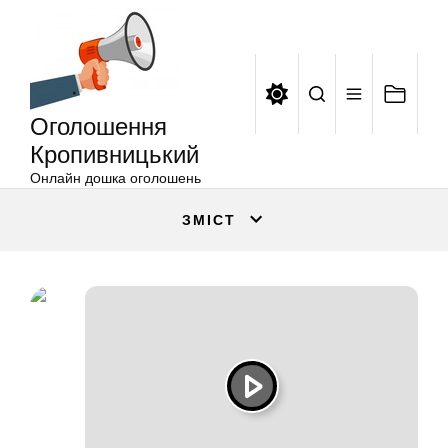
Оголошення
Перейти
Кропивницький
до
вмісту
Оголошення
Кропивницький
Онлайн дошка оголошень
ЗМІСТ