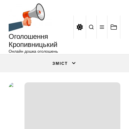
Оголошення
Перейти
Кропивницький
до
вмісту
Оголошення
Кропивницький
Онлайн дошка оголошень
ЗМІСТ