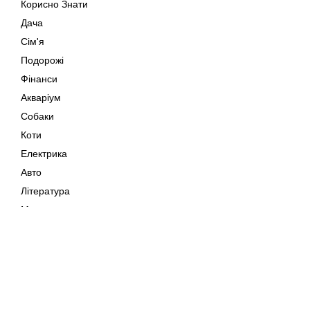
Корисно Знати
Дача
Сім'я
Подорожі
Фінанси
Акваріум
Собаки
Коти
Електрика
Авто
Література
Музика
Дозвілля
Кіно
Мапа сайту
Своїми Руками
Тварини
Авторське право © 202
Поради