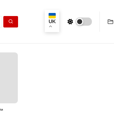
UK
Пошук
ти