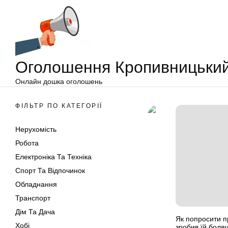
Оголошення
Перейти
Кропивницький
до
вмісту
Оголошення Кропивницьки
Онлайн дошка оголошень
ФІЛЬТР ПО КАТЕГОРІЇ
Нерухомість
Робота
Електроніка Та Техніка
Спорт Та Відпочинок
Обладнання
Транспорт
Дім Та Дача
Як попросити 
Хобі
зробив їй боля