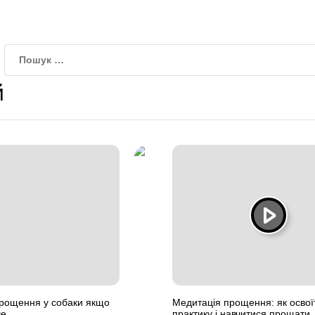
й
прощення у собаки якщо
Медитація прощення: як освої
че
практику і навчитися прощати