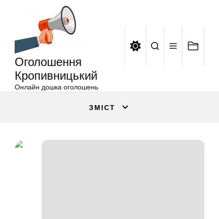
Оголошення
Перейти
Кропивницький
до
вмісту
Оголошення
Кропивницький
Онлайн дошка оголошень
ЗМІСТ