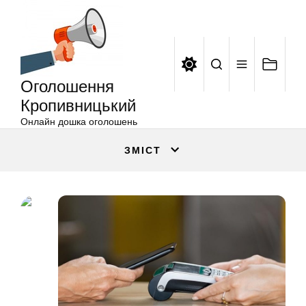
Оголошення
Перейти
Кропивницький
до
вмісту
Оголошення
Кропивницький
Онлайн дошка оголошень
ЗМІСТ