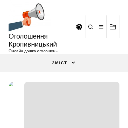
Оголошення
Перейти
Кропивницький
до
вмісту
Оголошення
Кропивницький
Онлайн дошка оголошень
ЗМІСТ