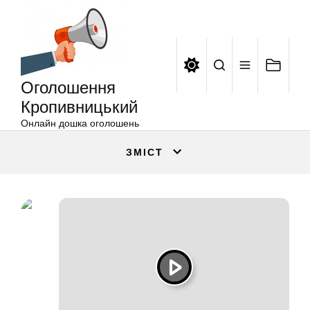
Оголошення
Перейти
Кропивницький
до
вмісту
Оголошення
Кропивницький
Онлайн дошка оголошень
ЗМІСТ