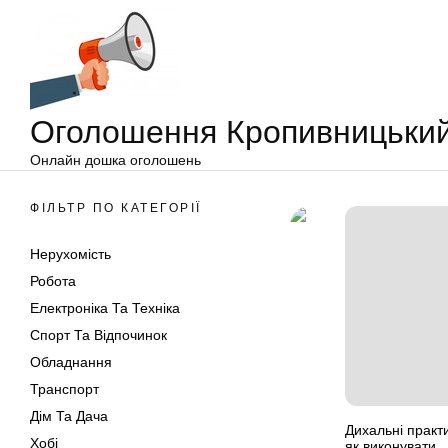
Оголошення
Перейти
Кропивницький
до
вмісту
Оголошення Кропивницьки
Онлайн дошка оголошень
ФІЛЬТР ПО КАТЕГОРІЇ
Нерухомість
Робота
Електроніка Та Техніка
Спорт Та Відпочинок
Обладнання
Транспорт
Дім Та Дача
Дихальні практи
Хобі
як виконувати