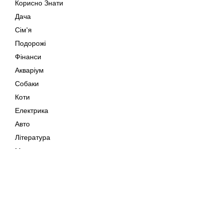
Корисно Знати
Дача
Сім'я
Подорожі
Фінанси
Акваріум
Собаки
Коти
Електрика
Авто
Література
Музика
Дозвілля
Кіно
Мапа сайту
Своїми Руками
Тварини
Авторське право © 202
Поради