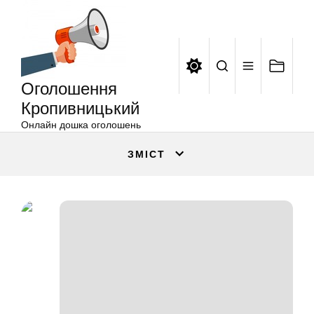
Оголошення
Перейти
Кропивницький
до
вмісту
Оголошення
Кропивницький
Онлайн дошка оголошень
ЗМІСТ