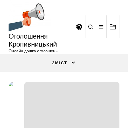
Оголошення
Перейти
Кропивницький
до
вмісту
Оголошення
Кропивницький
Онлайн дошка оголошень
ЗМІСТ