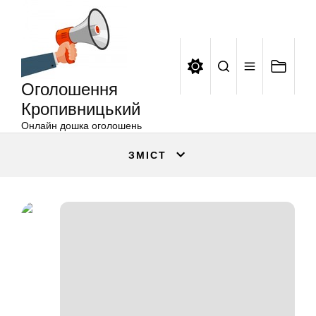
Оголошення
Перейти
Кропивницький
до
вмісту
Оголошення
Кропивницький
Онлайн дошка оголошень
ЗМІСТ