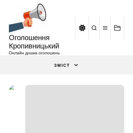
Оголошення
Перейти
Кропивницький
до
вмісту
Оголошення
Кропивницький
Онлайн дошка оголошень
ЗМІСТ