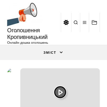
Оголошення
Перейти
Кропивницький
до
вмісту
Оголошення
Кропивницький
Онлайн дошка оголошень
ЗМІСТ