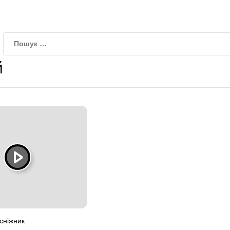
й
сніжник