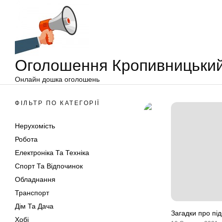
Оголошення
Перейти
Кропивницький
до
вмісту
Оголошення Кропивницьки
Онлайн дошка оголошень
ФІЛЬТР ПО КАТЕГОРІЇ
Нерухомість
Робота
Електроніка Та Техніка
Спорт Та Відпочинок
Обладнання
Транспорт
Дім Та Дача
Загадки про під
Хобі