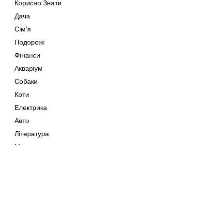
Корисно Знати
Дача
Сім'я
Подорожі
Фінанси
Акваріум
Собаки
Коти
Електрика
Авто
Література
Музика
Дозвілля
Кіно
Мапа сайту
Своїми Руками
Тварини
Авторське право © 202
Поради