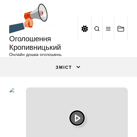
Оголошення
Перейти
Кропивницький
до
вмісту
Оголошення
Кропивницький
Онлайн дошка оголошень
ЗМІСТ