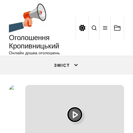
Оголошення
Перейти
Кропивницький
до
вмісту
Оголошення
Кропивницький
Онлайн дошка оголошень
ЗМІСТ