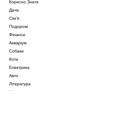
Корисно Знати
Дача
Сім'я
Подорожі
Фінанси
Акваріум
Собаки
Коти
Електрика
Авто
Література
Музика
Дозвілля
Кіно
Мапа сайту
Своїми Руками
Тварини
Авторське право © 202
Поради