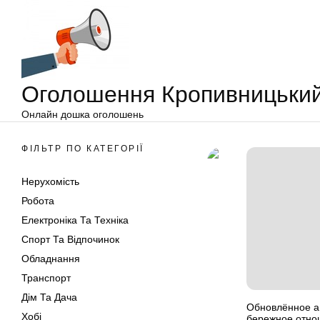
Оголошення
Перейти
Кропивницький
до
вмісту
Оголошення Кропивницьки
Онлайн дошка оголошень
ФІЛЬТР ПО КАТЕГОРІЇ
Нерухомість
Робота
Електроніка Та Техніка
Спорт Та Відпочинок
Обладнання
Транспорт
Дім Та Дача
Обновлённое а
Хобі
бережное отно