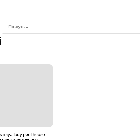
й
мплуа lady peel house —
шение к духовному