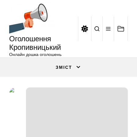
Оголошення
Перейти
Кропивницький
до
вмісту
Оголошення
Кропивницький
Онлайн дошка оголошень
ЗМІСТ