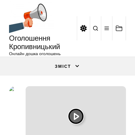
Оголошення
Перейти
Кропивницький
до
вмісту
Оголошення
Кропивницький
Онлайн дошка оголошень
ЗМІСТ