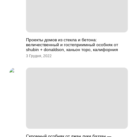
Проекты домов из стекла и бетона:
величественный и гостеприимный особняк от
shubin + donaldson, каньон торо, калифорния
3 Грудня, 2022
Скромный особняк от джан луки баззан —