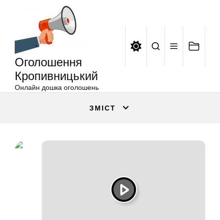
Оголошення
Перейти
Кропивницький
до
вмісту
Оголошення
Кропивницький
Онлайн дошка оголошень
ЗМІСТ