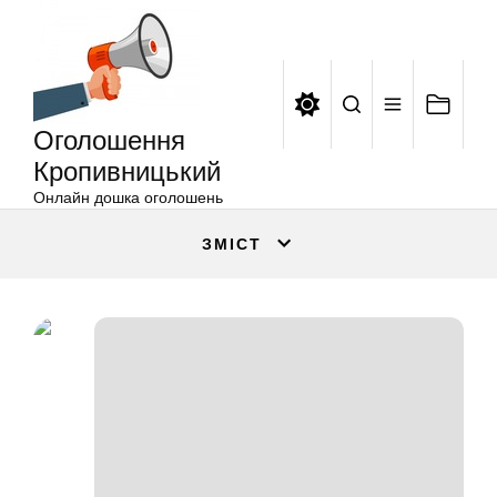
Оголошення
Перейти
Кропивницький
до
вмісту
Оголошення
Кропивницький
Онлайн дошка оголошень
ЗМІСТ