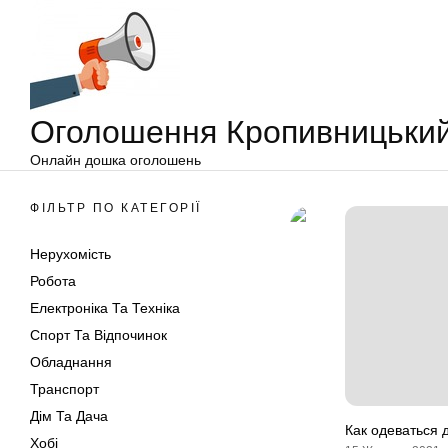
Оголошення
Перейти
Кропивницький
до
вмісту
Оголошення Кропивницьки
Онлайн дошка оголошень
ФІЛЬТР ПО КАТЕГОРІЇ
Нерухомість
Робота
Електроніка Та Техніка
Спорт Та Відпочинок
Обладнання
Транспорт
Дім Та Дача
Как одеваться 
Хобі