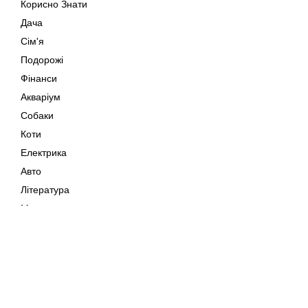
Корисно Знати
Дача
Сім'я
Подорожі
Фінанси
Акваріум
Собаки
Коти
Електрика
Авто
Література
Музика
Дозвілля
Кіно
Мапа сайту
Своїми Руками
Тварини
Авторське право © 202
Поради