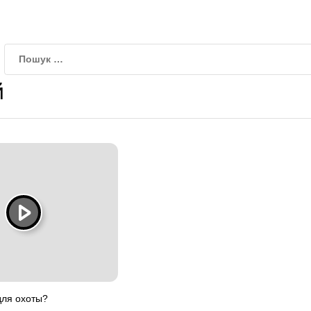
й
для охоты?