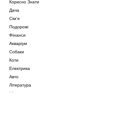
Корисно Знати
Дача
Сім'я
Подорожі
Фінанси
Акваріум
Собаки
Коти
Електрика
Авто
Література
Музика
Дозвілля
Кіно
Мапа сайту
Своїми Руками
Тварини
Авторське право © 202
Поради