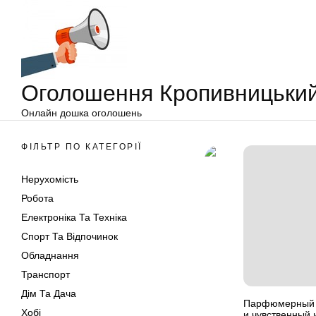
Оголошення
Перейти
Кропивницький
до
вмісту
Оголошення Кропивницьки
Онлайн дошка оголошень
ФІЛЬТР ПО КАТЕГОРІЇ
Нерухомість
Робота
Електроніка Та Техніка
Спорт Та Відпочинок
Обладнання
Транспорт
Дім Та Дача
Парфюмерный д
Хобі
и чувственный 