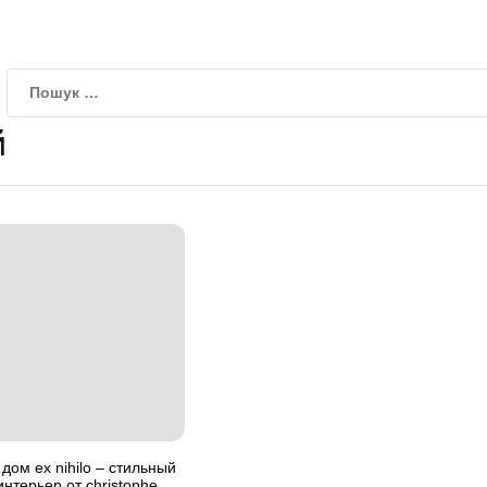
й
ом ex nihilo – стильный
интерьер от christophe