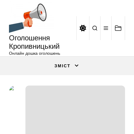
Оголошення
Перейти
Кропивницький
до
вмісту
Оголошення
Кропивницький
Онлайн дошка оголошень
ЗМІСТ