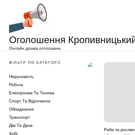
Оголошення
Перейти
Кропивницький
до
вмісту
Оголошення Кропивницьки
Онлайн дошка оголошень
ФІЛЬТР ПО КАТЕГОРІЇ
Нерухомість
Робота
Електроніка Та Техніка
Спорт Та Відпочинок
Обладнання
Транспорт
Дім Та Дача
Риби та рослин
Хобі