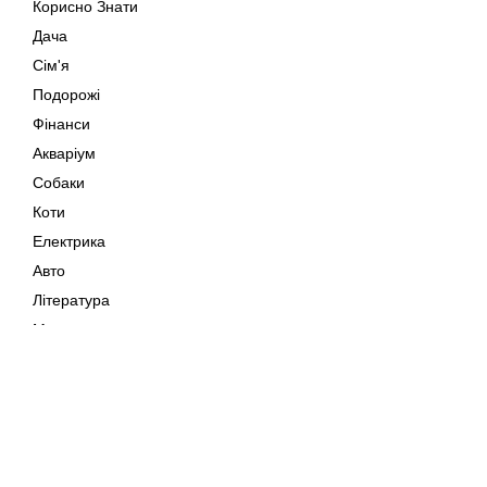
Корисно Знати
Дача
Сім'я
Подорожі
Фінанси
Акваріум
Собаки
Коти
Електрика
Авто
Література
Музика
Дозвілля
Кіно
Мапа сайту
Своїми Руками
Тварини
Авторське право © 202
Поради