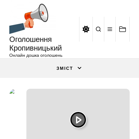
Оголошення
Перейти
Кропивницький
до
вмісту
Оголошення
Кропивницький
Онлайн дошка оголошень
ЗМІСТ