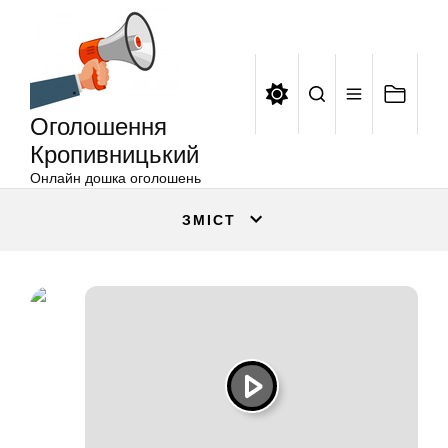
Оголошення
Перейти
Кропивницький
до
вмісту
Оголошення
Кропивницький
Онлайн дошка оголошень
ЗМІСТ