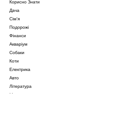
Корисно Знати
Дача
Сім'я
Подорожі
Фінанси
Акваріум
Собаки
Коти
Електрика
Авто
Література
Музика
Дозвілля
Кіно
Мапа сайту
Своїми Руками
Тварини
Авторське право © 202
Поради