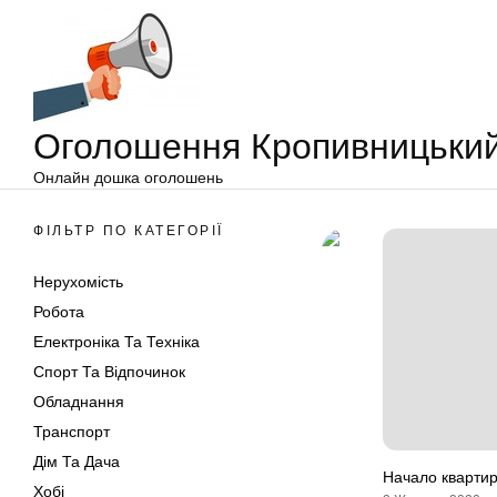
Оголошення
Перейти
Кропивницький
до
вмісту
Оголошення Кропивницьки
Онлайн дошка оголошень
ФІЛЬТР ПО КАТЕГОРІЇ
Нерухомість
Робота
Електроніка Та Техніка
Спорт Та Відпочинок
Обладнання
Транспорт
Дім Та Дача
Начало кварти
Хобі