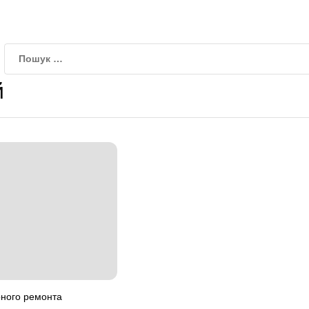
й
рного ремонта