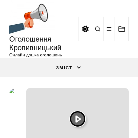
Оголошення
Перейти
Кропивницький
до
вмісту
Оголошення
Кропивницький
Онлайн дошка оголошень
ЗМІСТ