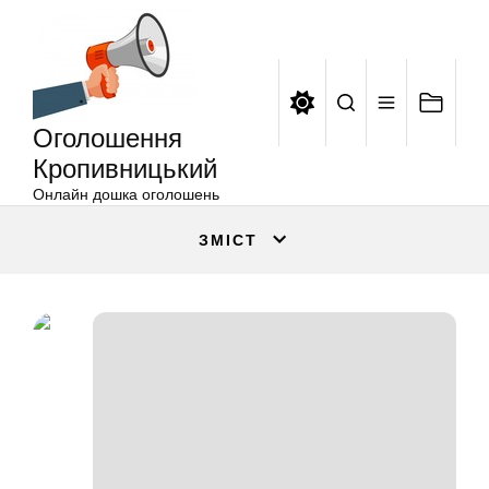
Оголошення
Перейти
Кропивницький
до
вмісту
Оголошення
Кропивницький
Онлайн дошка оголошень
ЗМІСТ